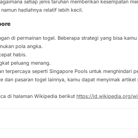
bagaimana setiap jenis taruhan memberikan kesempatan me
amun hadiahnya relatif lebih kecil.
pore
ngan di permainan togel. Beberapa strategi yang bisa kamu
mukan pola angka.
epat habis.
gkat peluang menang.
 dan terpercaya seperti Singapore Pools untuk menghindari p
ore dan pasaran togel lainnya, kamu dapat menyimak artike
aca di halaman Wikipedia berikut
https://id.wikipedia.org/w