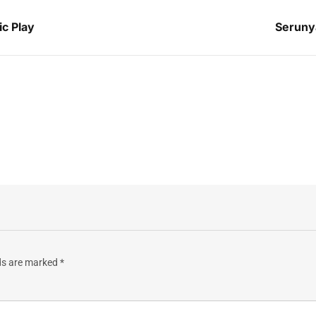
c Play
Seruny
lds are marked
*