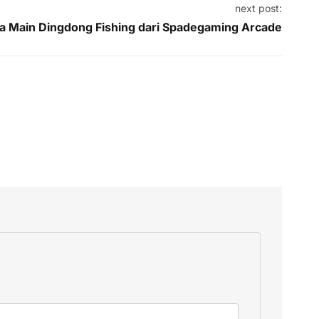
next post:
a Main Dingdong Fishing dari Spadegaming Arcade