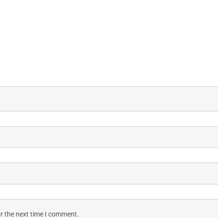
r the next time I comment.