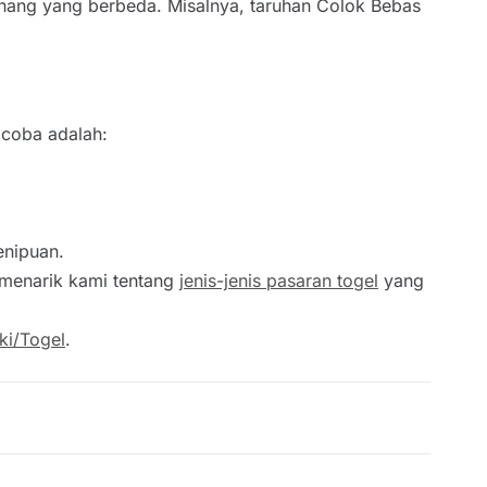
nang yang berbeda. Misalnya, taruhan Colok Bebas
 coba adalah:
enipuan.
l menarik kami tentang
jenis-jenis pasaran togel
yang
iki/Togel
.