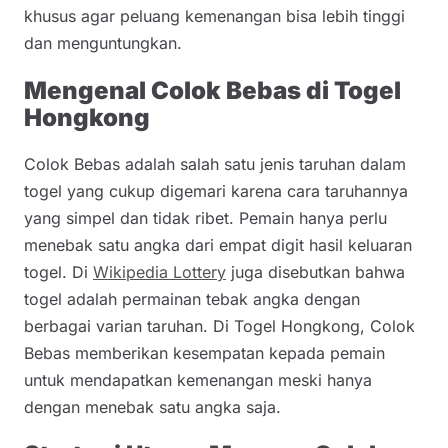
khusus agar peluang kemenangan bisa lebih tinggi
dan menguntungkan.
Mengenal Colok Bebas di Togel
Hongkong
Colok Bebas adalah salah satu jenis taruhan dalam
togel yang cukup digemari karena cara taruhannya
yang simpel dan tidak ribet. Pemain hanya perlu
menebak satu angka dari empat digit hasil keluaran
togel. Di
Wikipedia Lottery
juga disebutkan bahwa
togel adalah permainan tebak angka dengan
berbagai varian taruhan. Di Togel Hongkong, Colok
Bebas memberikan kesempatan kepada pemain
untuk mendapatkan kemenangan meski hanya
dengan menebak satu angka saja.