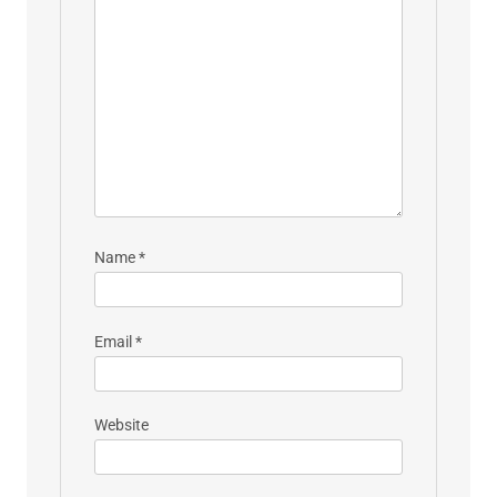
Name
*
Email
*
Website