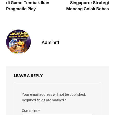
di Game Tembak Ikan
Singapore: Strategi
Pragmatic Play
Menang Colok Bebas
Adminn1
LEAVE A REPLY
Your email address will not be published.
Required fields are marked
*
Comment
*