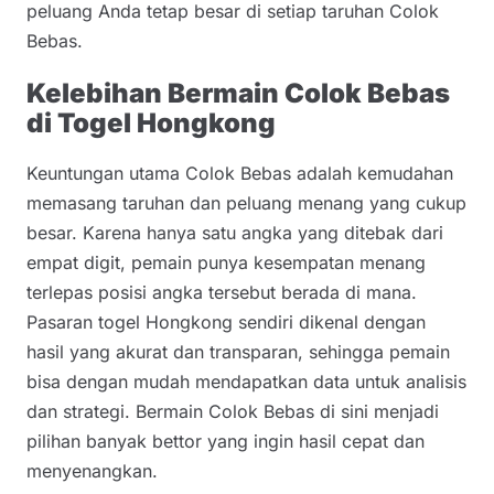
peluang Anda tetap besar di setiap taruhan Colok
Bebas.
Kelebihan Bermain Colok Bebas
di Togel Hongkong
Keuntungan utama Colok Bebas adalah kemudahan
memasang taruhan dan peluang menang yang cukup
besar. Karena hanya satu angka yang ditebak dari
empat digit, pemain punya kesempatan menang
terlepas posisi angka tersebut berada di mana.
Pasaran togel Hongkong sendiri dikenal dengan
hasil yang akurat dan transparan, sehingga pemain
bisa dengan mudah mendapatkan data untuk analisis
dan strategi. Bermain Colok Bebas di sini menjadi
pilihan banyak bettor yang ingin hasil cepat dan
menyenangkan.