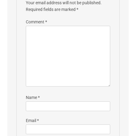
Your email address will not be published.
Required fields are marked
*
Comment
*
Name
*
Email
*