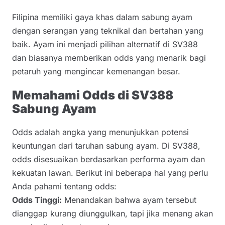
Filipina memiliki gaya khas dalam sabung ayam
dengan serangan yang teknikal dan bertahan yang
baik. Ayam ini menjadi pilihan alternatif di SV388
dan biasanya memberikan odds yang menarik bagi
petaruh yang mengincar kemenangan besar.
Memahami Odds di SV388
Sabung Ayam
Odds adalah angka yang menunjukkan potensi
keuntungan dari taruhan sabung ayam. Di SV388,
odds disesuaikan berdasarkan performa ayam dan
kekuatan lawan. Berikut ini beberapa hal yang perlu
Anda pahami tentang odds:
Odds Tinggi:
Menandakan bahwa ayam tersebut
dianggap kurang diunggulkan, tapi jika menang akan