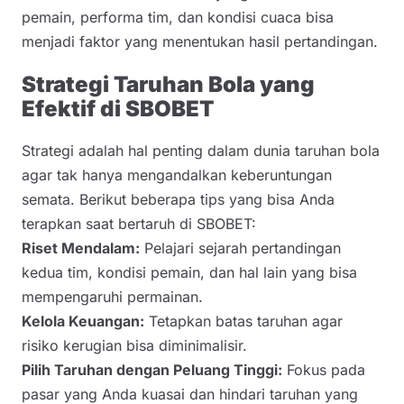
pemain, performa tim, dan kondisi cuaca bisa
menjadi faktor yang menentukan hasil pertandingan.
Strategi Taruhan Bola yang
Efektif di SBOBET
Strategi adalah hal penting dalam dunia taruhan bola
agar tak hanya mengandalkan keberuntungan
semata. Berikut beberapa tips yang bisa Anda
terapkan saat bertaruh di SBOBET:
Riset Mendalam:
Pelajari sejarah pertandingan
kedua tim, kondisi pemain, dan hal lain yang bisa
mempengaruhi permainan.
Kelola Keuangan:
Tetapkan batas taruhan agar
risiko kerugian bisa diminimalisir.
Pilih Taruhan dengan Peluang Tinggi:
Fokus pada
pasar yang Anda kuasai dan hindari taruhan yang