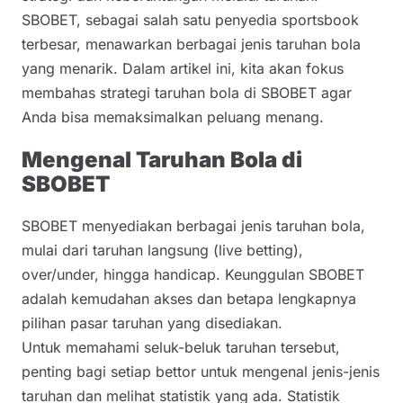
SBOBET, sebagai salah satu penyedia sportsbook
terbesar, menawarkan berbagai jenis taruhan bola
yang menarik. Dalam artikel ini, kita akan fokus
membahas strategi taruhan bola di SBOBET agar
Anda bisa memaksimalkan peluang menang.
Mengenal Taruhan Bola di
SBOBET
SBOBET menyediakan berbagai jenis taruhan bola,
mulai dari taruhan langsung (live betting),
over/under, hingga handicap. Keunggulan SBOBET
adalah kemudahan akses dan betapa lengkapnya
pilihan pasar taruhan yang disediakan.
Untuk memahami seluk-beluk taruhan tersebut,
penting bagi setiap bettor untuk mengenal jenis-jenis
taruhan dan melihat statistik yang ada. Statistik