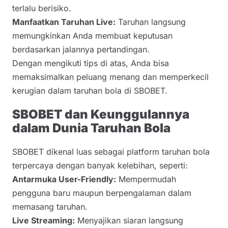
terlalu berisiko.
Manfaatkan Taruhan Live:
Taruhan langsung
memungkinkan Anda membuat keputusan
berdasarkan jalannya pertandingan.
Dengan mengikuti tips di atas, Anda bisa
memaksimalkan peluang menang dan memperkecil
kerugian dalam taruhan bola di SBOBET.
SBOBET dan Keunggulannya
dalam Dunia Taruhan Bola
SBOBET dikenal luas sebagai platform taruhan bola
terpercaya dengan banyak kelebihan, seperti:
Antarmuka User-Friendly:
Mempermudah
pengguna baru maupun berpengalaman dalam
memasang taruhan.
Live Streaming:
Menyajikan siaran langsung