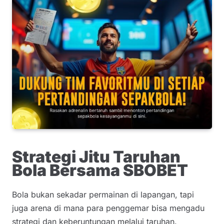
Strategi Jitu Taruhan
Bola Bersama SBOBET
Bola bukan sekadar permainan di lapangan, tapi
juga arena di mana para penggemar bisa mengadu
strategi dan keberuntungan melalui taruhan.