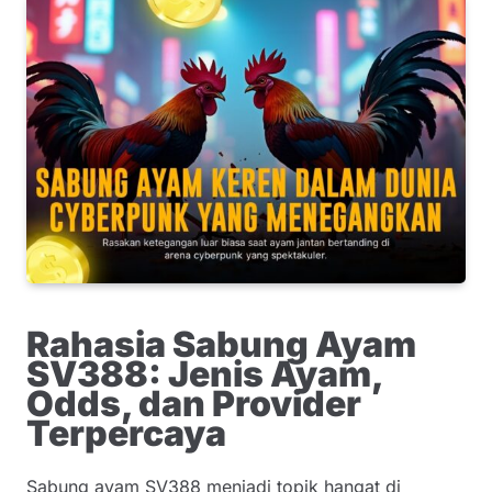
Rahasia Sabung Ayam
SV388: Jenis Ayam,
Odds, dan Provider
Terpercaya
Sabung ayam SV388 menjadi topik hangat di