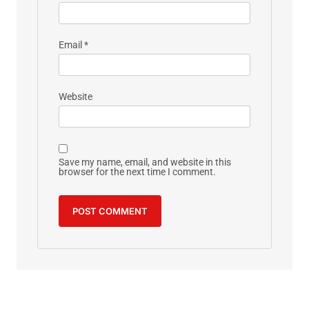
Email
*
Website
Save my name, email, and website in this
browser for the next time I comment.