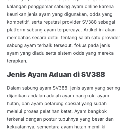
kalangan penggemar sabung ayam online karena
keunikan jenis ayam yang digunakan, odds yang
kompetitif, serta reputasi provider SV388 sebagai
platform sabung ayam terpercaya. Artikel ini akan
membahas secara detail tentang salah satu provider
sabung ayam terbaik tersebut, fokus pada jenis
ayam yang diadu serta sistem odds yang mereka
terapkan.
Jenis Ayam Aduan di SV388
Dalam sabung ayam SV388, jenis ayam yang sering
dijadikan andalan adalah ayam bangkok, ayam
hutan, dan ayam petarung spesial yang sudah
melalui proses pelatihan ketat. Ayam bangkok
terkenal dengan postur tubuhnya yang besar dan
kekuatannya, sementara ayam hutan memiliki