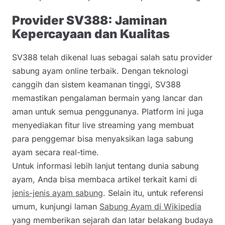
Provider SV388: Jaminan
Kepercayaan dan Kualitas
SV388 telah dikenal luas sebagai salah satu provider
sabung ayam online terbaik. Dengan teknologi
canggih dan sistem keamanan tinggi, SV388
memastikan pengalaman bermain yang lancar dan
aman untuk semua penggunanya. Platform ini juga
menyediakan fitur live streaming yang membuat
para penggemar bisa menyaksikan laga sabung
ayam secara real-time.
Untuk informasi lebih lanjut tentang dunia sabung
ayam, Anda bisa membaca artikel terkait kami di
jenis-jenis ayam sabung
. Selain itu, untuk referensi
umum, kunjungi laman
Sabung Ayam di Wikipedia
yang memberikan sejarah dan latar belakang budaya