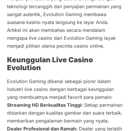
teknologi tercanggih dan penyajian permainan yang
sangat autentik, Evolution Gaming membawa
suasana kasino nyata langsung ke layar Anda.
Artikel ini akan membahas secara mendalam
mengapa live casino dari Evolution Gaming layak
menjadi pilihan utama pecinta casino online.
Keunggulan Live Casino
Evolution
Evolution Gaming dikenal sebagai pionir dalam
industri live casino dengan berbagai keunggulan
yang membuatnya menjadi favorit para pemain:
Streaming HD Berkualitas Tinggi:
Setiap permainan
disiarkan dengan kualitas gambar dan suara terbaik,
memberikan pengalaman bermain yang nyata.
Dealer Profesional dan Ramah:
Dealer yang terlatih