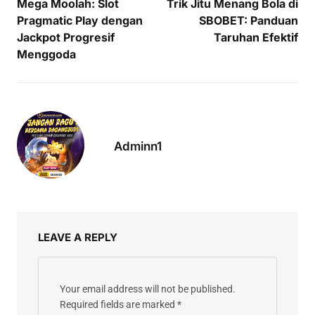
Mega Moolah: Slot
Trik Jitu Menang Bola di
Pragmatic Play dengan
SBOBET: Panduan
Jackpot Progresif
Taruhan Efektif
Menggoda
Adminn1
LEAVE A REPLY
Your email address will not be published.
Required fields are marked
*