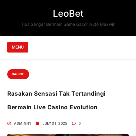
Skip to content
LeoBet
Tips Sangar Bermain Game Gacor Auto Maxwin
MENU
CASINO
Rasakan Sensasi Tak Tertandingi
Bermain Live Casino Evolution
ADMINN1
JULY 31, 2025
0