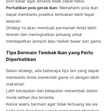
poin besar agar amunisi tidak cepat habis.
Perhatikan pola gerak ikan:
Memahami pola ikan
dapat membantu prediksi tembakan lebih tepat
sasaran.
Strategi ini akan membuat permainan Anda lebih
terarah dan meningkatkan peluang untuk
mendapatkan jackpot atau hadiah besar dari game.
Tips Bermain Tembak Ikan yang Perlu
Diperhatikan
Selain strategi, ada beberapa tips lain yang dapat
membantu Anda menikmati game ini dengan lebih
maksimal:
Latih kecepatan dan ketepatan menembak dalam
mode latihan jika tersedia.
Kelola waktu bermain agar tidak terbuang sia-sia
pada ikan-ikan kecil yang kurang menguntungkan.