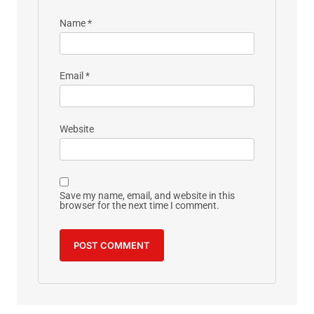
Name
*
Email
*
Website
Save my name, email, and website in this
browser for the next time I comment.