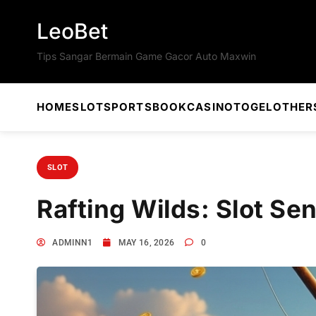
Skip to content
LeoBet
Tips Sangar Bermain Game Gacor Auto Maxwin
HOME
SLOT
SPORTSBOOK
CASINO
TOGEL
OTHER
SLOT
Rafting Wilds: Slot Se
ADMINN1
MAY 16, 2026
0