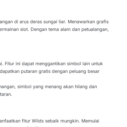
angan di arus deras sungai liar. Menawarkan grafis
permainan slot. Dengan tema alam dan petualangan,
. Fitur ini dapat menggantikan simbol lain untuk
patkan putaran gratis dengan peluang besar
menangan, simbol yang menang akan hilang dan
taran.
nfaatkan fitur Wilds sebaik mungkin. Memulai