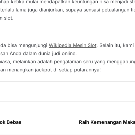
hap ketika mulai mendapatkan keuntungan bisa menjadi stra
 terlalu lama juga dianjurkan, supaya sensasi petualangan t
 slot.
Anda bisa mengunjungi
Wikipedia Mesin Slot
. Selain itu, ka
n Anda dalam dunia judi online.
ot biasa, melainkan adalah pengalaman seru yang menggabu
an menangkan jackpot di setiap putarannya!
lok Bebas
Raih Kemenangan Maks