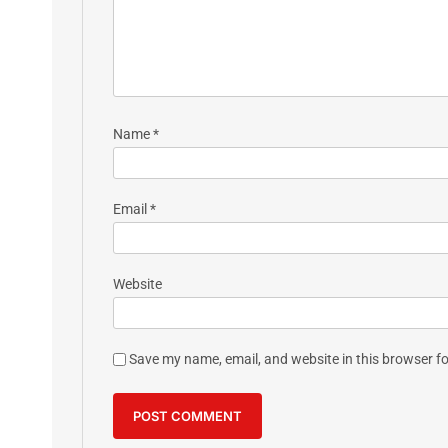
Name
*
Email
*
Website
Save my name, email, and website in this browser fo