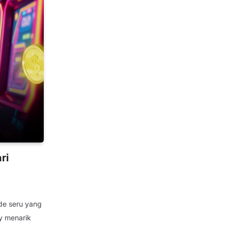
ri
de seru yang
y menarik