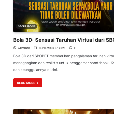
SPORTSBOOK
Bola 3D: Sensasi Taruhan Virtual dari S
ADMINN1
SEPTEMBER 27, 2025
0
Bola 3D dari SBOBET memberikan pengalaman taruhan virtu
menegangkan dan realistis untuk penggemar sportsbook. Ken
dan keunggulannya di sini.
READ MORE