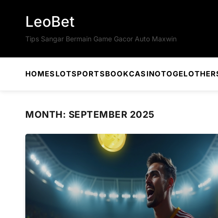
Skip to content
LeoBet
Tips Sangar Bermain Game Gacor Auto Maxwin
HOME
SLOT
SPORTSBOOK
CASINO
TOGEL
OTHER
MONTH:
SEPTEMBER 2025