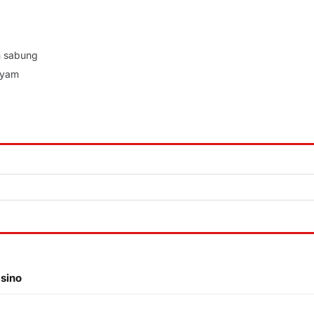
m sabung
ayam
sino