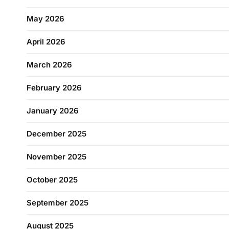
May 2026
April 2026
March 2026
February 2026
January 2026
December 2025
November 2025
October 2025
September 2025
August 2025