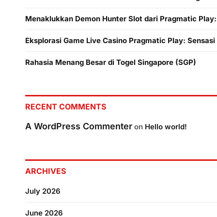
Menaklukkan Demon Hunter Slot dari Pragmatic Play:
Eksplorasi Game Live Casino Pragmatic Play: Sensasi
Rahasia Menang Besar di Togel Singapore (SGP)
RECENT COMMENTS
A WordPress Commenter
on
Hello world!
ARCHIVES
July 2026
June 2026