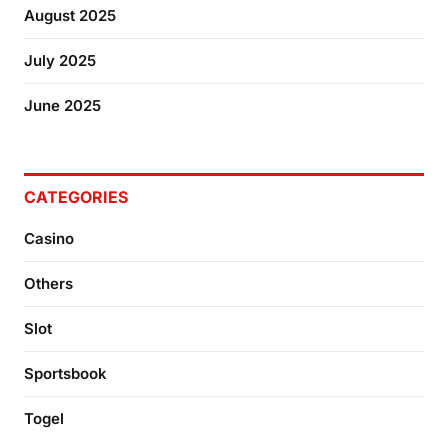
August 2025
July 2025
June 2025
CATEGORIES
Casino
Others
Slot
Sportsbook
Togel