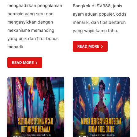
menghadirkan pengalaman
Bangkok di SV388, jenis
bermain yang seru dan
ayam aduan populer, odds
mengasyikkan dengan
menarik, dan tips bertaruh
mekanisme memancing
yang wajib kamu tahu.
yang unik dan fitur bonus
menarik.
READ MORE
READ MORE